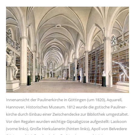
Innenansicht der Paulinerkirche in Göttingen (um 1820), Aquarell,
Hannover, Historisches Museum. 1812 wurde die gotische Pauliner-
kirche durch Einbau einer Zwischendecke zur Bibliothek umgestaltet.
Vor den Regalen wurden wichtige Gipsabgüsse aufgestellt: Laokoon
(vorne links), Große Herkulanerin (hinten links), Apoll von Belvedere