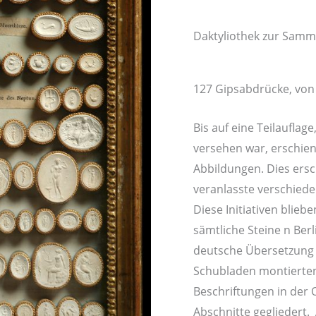
Daktyliothek zur Samm
127 Gipsabdrücke, von 
Bis auf eine Teilauflag
versehen war, erschie
Abbildungen. Dies ersc
veranlasste verschiede
Diese Initiativen blieb
sämtliche Steine n Ber
deutsche Übersetzung de
Schubladen montierte
Beschriftungen in der
Abschnitte gegliedert