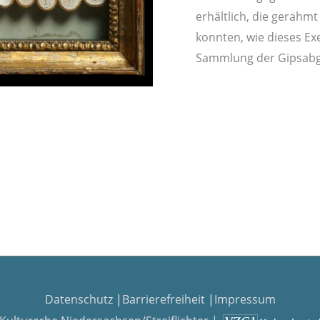
erhältlich, die gerah
konnten, wie dieses Exe
Sammlung der Gipsabg
Datenschutz
|
Barrierefreiheit
|
Impressum