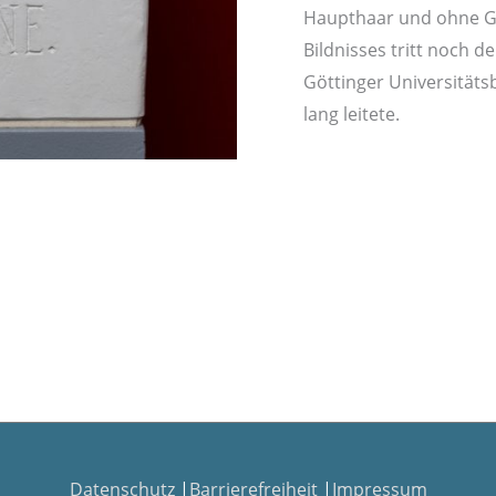
Haupthaar und ohne G
Bildnisses tritt noch d
Göttinger Universitätsb
lang leitete.
Datenschutz
|
Barrierefreiheit
|
Impressum