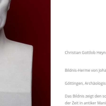
Christian Gottlob Hey
Bildnis-Herme von Joha
Göttingen, Archäologisc
Das Bildnis zeigt den 
der Zeit in antiker Man